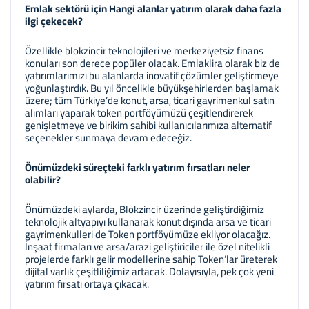
Emlak sektörü için Hangi alanlar yatırım olarak daha fazla
ilgi çekecek?
Özellikle blokzincir teknolojileri ve merkeziyetsiz finans
konuları son derece popüler olacak. Emlaklira olarak biz de
yatırımlarımızı bu alanlarda inovatif çözümler geliştirmeye
yoğunlaştırdık. Bu yıl öncelikle büyükşehirlerden başlamak
üzere; tüm Türkiye’de konut, arsa, ticari gayrimenkul satın
alımları yaparak token portföyümüzü çeşitlendirerek
genişletmeye ve birikim sahibi kullanıcılarımıza alternatif
seçenekler sunmaya devam edeceğiz.
Önümüzdeki süreçteki farklı yatırım fırsatları neler
olabilir?
Önümüzdeki aylarda, Blokzincir üzerinde geliştirdiğimiz
teknolojik altyapıyı kullanarak konut dışında arsa ve ticari
gayrimenkulleri de Token portföyümüze ekliyor olacağız.
İnşaat firmaları ve arsa/arazi geliştiriciler ile özel nitelikli
projelerde farklı gelir modellerine sahip Token’lar üreterek
dijital varlık çeşitliliğimiz artacak. Dolayısıyla, pek çok yeni
yatırım fırsatı ortaya çıkacak.