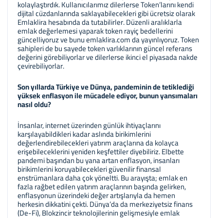
kolaylaştırdık. Kullanıcılarımız dilerlerse Token’larını kendi
dijital cüzdanlarında saklayabilecekleri gibi ücretsiz olarak
Emlaklira hesabında da tutabilirler. Düzenli aralıklarla
emlak değerlemesi yaparak token rayiç bedellerini
güncelliyoruz ve bunu emlaklira.com da yayınlıyoruz. Token
sahipleri de bu sayede token varlıklarının güncel referans
değerini görebiliyorlar ve dilerlerse ikinci el piyasada nakde
çevirebiliyorlar.
Son yıllarda Türkiye ve Dünya, pandeminin de tetiklediği
yüksek enflasyon ile mücadele ediyor, bunun yansımaları
nasıl oldu?
İnsanlar, internet üzerinden günlük ihtiyaçlarını
karşılayabildikleri kadar aslında birikimlerini
değerlendirebilecekleri yatırım araçlarına da kolayca
erişebileceklerini yeniden keşfettiler diyebiliriz. Elbette
pandemi başından bu yana artan enflasyon, insanları
birikimlerini koruyabilecekleri güvenilir finansal
enstrümanlara daha çok yöneltti. Bu arayışta; emlak en
fazla rağbet edilen yatırım araçlarının başında gelirken,
enflasyonun üzerindeki değer artışlarıyla da hemen
herkesin dikkatini çekti. Dünya’da da merkeziyetsiz finans
(De-Fi), Blokzincir teknolojilerinin gelişmesiyle emlak