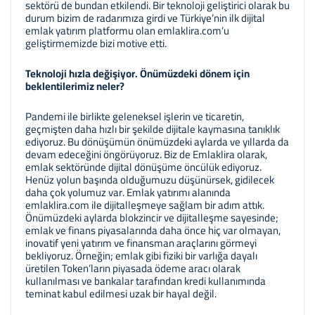
sektörü de bundan etkilendi. Bir teknoloji geliştirici olarak bu
durum bizim de radarımıza girdi ve Türkiye’nin ilk dijital
emlak yatırım platformu olan emlaklira.com’u
geliştirmemizde bizi motive etti.
Teknoloji hızla değişiyor. Önümüzdeki dönem için
beklentilerimiz neler?
Pandemi ile birlikte geleneksel işlerin ve ticaretin,
geçmişten daha hızlı bir şekilde dijitale kaymasına tanıklık
ediyoruz. Bu dönüşümün önümüzdeki aylarda ve yıllarda da
devam edeceğini öngörüyoruz. Biz de Emlaklira olarak,
emlak sektöründe dijital dönüşüme öncülük ediyoruz.
Henüz yolun başında olduğumuzu düşünürsek, gidilecek
daha çok yolumuz var. Emlak yatırımı alanında
emlaklira.com ile dijitalleşmeye sağlam bir adım attık.
Önümüzdeki aylarda blokzincir ve dijitalleşme sayesinde;
emlak ve finans piyasalarında daha önce hiç var olmayan,
inovatif yeni yatırım ve finansman araçlarını görmeyi
bekliyoruz. Örneğin; emlak gibi fiziki bir varlığa dayalı
üretilen Token’ların piyasada ödeme aracı olarak
kullanılması ve bankalar tarafından kredi kullanımında
teminat kabul edilmesi uzak bir hayal değil.