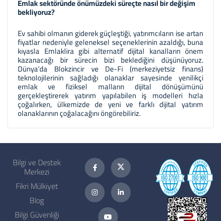
Emlak
s
ektöründe önümüzdeki süreçte nasıl bir değişim
bekliyoruz?
Ev sahibi olmanın giderek güçleştiği, yatırımcıların ise artan
fiyatlar nedeniyle geleneksel seçeneklerinin azaldığı, buna
kıyasla Emlaklira gibi alternatif dijital kanalların önem
kazanacağı bir sürecin bizi beklediğini düşünüyoruz.
Dünya’da Blokzincir ve De-Fi (merkeziyetsiz finans)
teknolojilerinin sağladığı olanaklar sayesinde yenilikçi
emlak ve fiziksel malların dijital dönüşümünü
gerçekleştirerek yatırım yapılabilen iş modelleri hızla
çoğalırken, ülkemizde de yeni ve farklı dijital yatırım
olanaklarının çoğalacağını öngörebiliriz.
Bilgi ve Destek
Merkezi
Fikri Mülkiyet
Blog
Bilgi Güvenliği