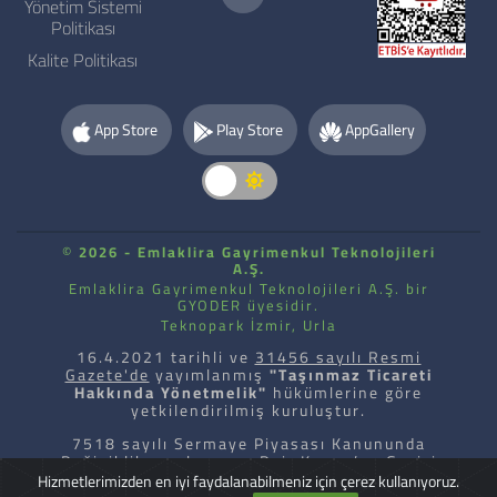
Yönetim Sistemi
Politikası
Kalite Politikası
App Store
Play Store
AppGallery
©
2026 - Emlaklira Gayrimenkul Teknolojileri
A.Ş.
Emlaklira Gayrimenkul Teknolojileri A.Ş. bir
GYODER üyesidir.
Teknopark İzmir, Urla
16.4.2021 tarihli ve
31456 sayılı Resmi
Gazete'de
yayımlanmış
"Taşınmaz Ticareti
Hakkında Yönetmelik"
hükümlerine göre
yetkilendirilmiş kuruluştur.
7518 sayılı Sermaye Piyasası Kanununda
Değişiklik yapılmasına Dair Kanun’un Geçici
11’inci maddesi uyarınca kripto varlık hizmet
Hizmetlerimizden en iyi faydalanabilmeniz için çerez kullanıyoruz.