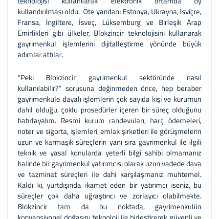
teknolojisi kullanılarak elektronik ortamda oy
kullandırılması oldu. Öte yandan; Estonya, Ukrayna, İsviçre,
Fransa, İngiltere, İsveç, Lüksemburg ve Birleşik Arap
Emirlikleri gibi ülkeler, Blokzincir teknolojisini kullanarak
gayrimenkul işlemlerini dijitalleştirme yönünde büyük
adımlar attılar.
“Peki Blokzincir gayrimenkul sektöründe nasıl
kullanılabilir?” sorusuna değinmeden önce, hep beraber
gayrimenkule dayalı işlemlerin çok sayıda kişi ve kurumun
dahil olduğu, çoklu prosedürler içeren bir süreç olduğunu
hatırlayalım. Resmi kurum randevuları, harç ödemeleri,
noter ve sigorta, işlemleri, emlak şirketleri ile görüşmelerin
uzun ve karmaşık süreçlerin yanı sıra gayrimenkul ile ilgili
teknik ve yasal konularda yeterli bilgi sahibi olmamanız
halinde bir gayrimenkul yatırımcısı olarak uzun vadede dava
ve tazminat süreçleri ile dahi karşılaşmanız muhtemel.
Kaldı ki, yurtdışında ikamet eden bir yatırımcı iseniz, bu
süreçler çok daha uğraştırıcı ve zorlayıcı olabilmekte.
Blokzincir tam da bu noktada, gayrimenkulün
konvansiyonel doğasını teknoloji ile birleştirerek güvenli ve