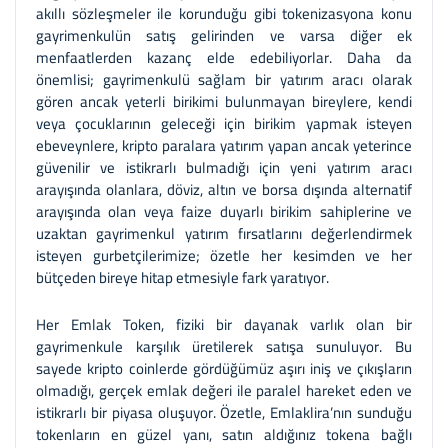
akıllı sözleşmeler ile korunduğu gibi tokenizasyona konu
gayrimenkulün satış gelirinden ve varsa diğer ek
menfaatlerden kazanç elde edebiliyorlar. Daha da
önemlisi; gayrimenkulü sağlam bir yatırım aracı olarak
gören ancak yeterli birikimi bulunmayan bireylere, kendi
veya çocuklarının geleceği için birikim yapmak isteyen
ebeveynlere, kripto paralara yatırım yapan ancak yeterince
güvenilir ve istikrarlı bulmadığı için yeni yatırım aracı
arayışında olanlara, döviz, altın ve borsa dışında alternatif
arayışında olan veya faize duyarlı birikim sahiplerine ve
uzaktan gayrimenkul yatırım fırsatlarını değerlendirmek
isteyen gurbetçilerimize; özetle her kesimden ve her
bütçeden bireye hitap etmesiyle fark yaratıyor.
Her Emlak Token, fiziki bir dayanak varlık olan bir
gayrimenkule karşılık üretilerek satışa sunuluyor. Bu
sayede kripto coinlerde gördüğümüz aşırı iniş ve çıkışların
olmadığı, gerçek emlak değeri ile paralel hareket eden ve
istikrarlı bir piyasa oluşuyor. Özetle, Emlaklira’nın sunduğu
tokenların en güzel yanı, satın aldığınız tokena bağlı