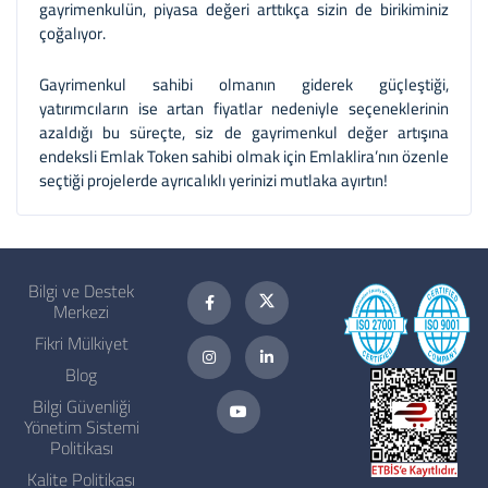
gayrimenkulün, piyasa değeri arttıkça sizin de birikiminiz
çoğalıyor.
Gayrimenkul sahibi olmanın giderek güçleştiği,
yatırımcıların ise artan fiyatlar nedeniyle seçeneklerinin
azaldığı bu süreçte, siz de gayrimenkul değer artışına
endeksli Emlak Token sahibi olmak için Emlaklira’nın özenle
seçtiği projelerde ayrıcalıklı yerinizi mutlaka ayırtın!
Bilgi ve Destek
Merkezi
Fikri Mülkiyet
Blog
Bilgi Güvenliği
Yönetim Sistemi
Politikası
Kalite Politikası