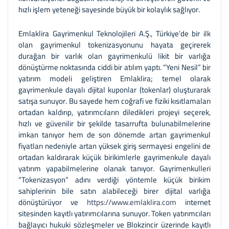
hızlı işlem yeteneği sayesinde büyük bir kolaylık sağlıyor.
Emlaklira Gayrimenkul Teknolojileri A.Ş., Türkiye’de bir ilk
olan gayrimenkul tokenizasyonunu hayata geçirerek
durağan bir varlık olan gayrimenkulü likit bir varlığa
dönüştürme noktasında ciddi bir atılım yaptı. “Yeni Nesil” bir
yatırım modeli geliştiren Emlaklira; temel olarak
gayrimenkule dayalı dijital kuponlar (tokenlar) oluşturarak
satışa sunuyor. Bu sayede hem coğrafi ve fiziki kısıtlamaları
ortadan kaldırıp, yatırımcıların diledikleri projeyi seçerek,
hızlı ve güvenilir bir şekilde tasarrufta bulunabilmelerine
imkan tanıyor hem de son dönemde artan gayrimenkul
fiyatları nedeniyle artan yüksek giriş sermayesi engelini de
ortadan kaldırarak küçük birikimlerle gayrimenkule dayalı
yatırım yapabilmelerine olanak tanıyor. Gayrimenkulleri
“Tokenizasyon” adını verdiği yöntemle küçük birikim
sahiplerinin bile satın alabileceği birer dijital varlığa
dönüştürüyor ve
https://www.emlaklira.com
internet
sitesinden kayıtlı yatırımcılarına sunuyor. Token yatırımcıları
bağlayıcı hukuki sözleşmeler ve Blokzincir üzerinde kayıtlı