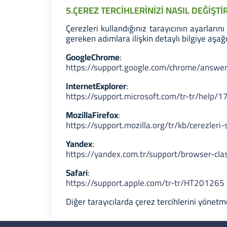
5.ÇEREZ TERCİHLERİNİZİ NASIL DEĞİŞTİ
Çerezleri kullandığınız tarayıcının ayarları
gereken adımlara ilişkin detaylı bilgiye aşağı
Google
Chrome
:
https://support.google.com/chrome/answ
Internet
Explorer
:
https://support.microsoft.com/tr-tr/help
Mozilla
Firefox
:
https://support.mozilla.org/tr/kb/cerezleri-
Yandex
:
https://yandex.com.tr/support/browser-cla
Safari
:
https://support.apple.com/tr-tr/HT201265
Diğer tarayıcılarda çerez tercihlerini yönetme