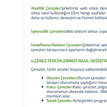
Analitik Çerezler:
Şirketimiz web sitesi dene
sitesi nasıl kullandığını (Örn; hangi sayfaları
daha iyi kullanıcı deneyimi ve hizmet kalite
İşlevsellik Çerezleri:
Web sitesini tekrar ziyar
Hedefleme/Reklam Çerezleri:
Şirketimiz we
çerezleri tarayıcınızın ayarlarını değiştir
4.ÇEREZ TERCİHLERİNİZİ NASIL DEĞİŞTİ
Çerezler, farklı süreler boyunca saklanmakta
Oturum Çerezleri:
Oturum çerezleri 
tarayıcı oturumuna yaptığınız mevcut
Kalıcı Çerezler:
Kalıcı çerezler, bilg
oturumunun ötesinde saklanır. Web 
mümkün kılar.
Süreli Çerezler:
Yerleştirilen progra