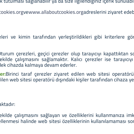
 tutulması sağlanabilir ya da size ilgilendiğiniz içerik sunulabil
ookies.org
ve
www.allaboutcookies.org
adreslerini ziyaret edeb
i ve kimin tarafından yerleştirildikleri gibi kriterlere gör
turum çerezleri, geçici çerezler olup tarayıcıyı kapattıktan s
ekilde çalışmasını sağlamaktır. Kalıcı çerezler ise tarayıcıy
a dek cihazda kalmaya devam ederler.
er:
Birinci taraf çerezler ziyaret edilen web sitesi operatörü 
ilen web sitesi operatörü dışındaki kişiler tarafından cihaza yer
aktadır:
ekilde çalışmasını sağlayan ve özelliklerini kullanmanıza im
ellenmesi halinde web sitesi özelliklerinin kullanılamaması so