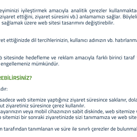
yiminizi iyileştirmek amacıyla analitik çerezler kullanmaktadı
 ziyaret ettiğini, ziyaret süresini vb.) anlamamızı sağlar. Böyleli
si sağlamak üzere web sitesi tasarımını değiştirebilir.
et ettiğinizde dil tercihlerinizin, kullanıcı adınızın vb. hatırla
b sitesinde hedefleme ve reklam amacıyla farklı birinci taraf
erek engellemeniz mümkündür.
REBİLİRSİNİZ?
dır:
sadece web sitemize yaptığınız ziyaret süresince saklanır, dol
 ziyaretiniz süresince çerez kullanılır.
isayarınızın veya mobil cihazınızın sabit diskinde, web sitemize 
sitemizi bir sonraki ziyaretinizde sizi tanımamıza ve web site
m tarafından tanımlanan ve süre ile sınırlı çerezler de bulunma