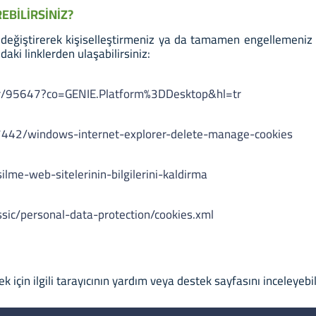
REBİLİRSİNİZ?
nı değiştirerek kişiselleştirmeniz ya da tamamen engellemeniz
daki linklerden ulaşabilirsiniz:
er/95647?co=GENIE.Platform%3DDesktop&hl=tr
/17442/windows-internet-explorer-delete-manage-cookies
silme-web-sitelerinin-bilgilerini-kaldirma
ssic/personal-data-protection/cookies.xml
k için ilgili tarayıcının yardım veya destek sayfasını inceleyebil