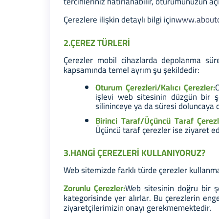
tercihleriniz hatırlanabilir, oturumunuzun açık
Çerezlere ilişkin detaylı bilgi için
www.aboutc
2.ÇEREZ TÜRLERİ
Çerezler mobil cihazlarda depolanma süreler
kapsamında temel ayrım şu şekildedir:
Oturum Çerezleri/Kalıcı Çerezler:
O
işlevi web sitesinin düzgün bir ş
silininceye ya da süresi doluncay
Birinci Taraf/Üçüncü Taraf Çerezl
Üçüncü taraf çerezler ise ziyaret ed
3.HANGİ ÇEREZLERİ KULLANIYORUZ?
Web sitemizde farklı türde çerezler kullanm
Zorunlu Çerezler:
Web sitesinin doğru bir ş
kategorisinde yer alırlar. Bu çerezlerin eng
ziyaretçilerimizin onayı gerekmemektedir.