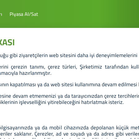
ı
Piyasa Al/Sat
KASI
uğu gibi ziyaretçilerin web sitesini daha iyi deneyimlemeleri
rini çerezin tanımı, çerez türleri, Şirketimiz tarafından kul
amacıyla hazırlanmıştır.
ının kapatılması ya da web sitesi kullanımına devam edilmesi ha
sine devam etmemenizi ya da tarayıcınızdan çerez tercihleriniz
erinin işlevselliğini yitirebileceğini hatırlatmak isteriz.
 bilgisayarınızda ya da mobil cihazınızda depolanan küçük met
 veriler saklanır. Çerezler, ad ve soyadı ya da adres gibi veri