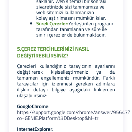
saklanır. Web sitemizi bir sonraki
ziyaretinizde sizi tanımamıza ve
web sitemizi kullanmanızın
kolaylaştırılmasını mümkün kılar.
Süreli Çerezler:
Yerleştirilen program
tarafından tanımlanan ve süre ile
sınırlı çerezler de bulunmaktadır.
5.ÇEREZ TERCİHLERİNİZİ NASIL
DEĞİŞTİREBİLİRSİNİZ?
Çerezleri kullandığınız tarayıcının ayarlarını
değiştirerek kişiselleştirmeniz ya da
tamamen engellemeniz mümkündür. Farklı
tarayıcılar için izlenmesi gereken adımlara
ilişkin detaylı bilgiye aşağıdaki linklerden
ulaşabilirsiniz:
Google
Chrome
:
https://support.google.com/chrome/answer/95647?
co=GENIE.Platform%3DDesktop&hl=tr
Internet
Explorer
: