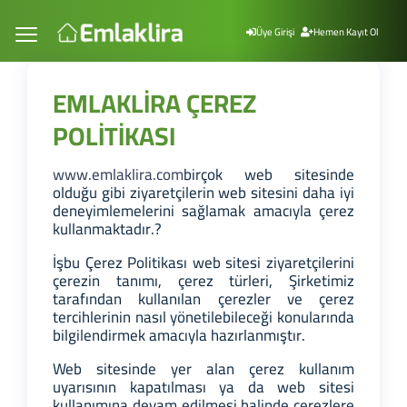
Üye Girişi
Hemen Kayıt Ol
EMLAKLİRA ÇEREZ
POLİTİKASI
www.emlaklira.com
birçok web sitesinde
olduğu gibi ziyaretçilerin web sitesini daha iyi
deneyimlemelerini sağlamak amacıyla çerez
kullanmaktadır.?
İşbu Çerez Politikası web sitesi ziyaretçilerini
çerezin tanımı, çerez türleri, Şirketimiz
tarafından kullanılan çerezler ve çerez
tercihlerinin nasıl yönetilebileceği konularında
bilgilendirmek amacıyla hazırlanmıştır.
Web sitesinde yer alan çerez kullanım
uyarısının kapatılması ya da web sitesi
kullanımına devam edilmesi halinde çerezlere