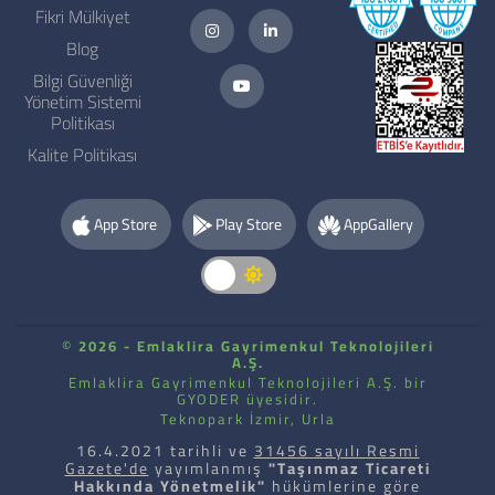
Fikri Mülkiyet
Blog
Bilgi Güvenliği
Yönetim Sistemi
Politikası
Kalite Politikası
App Store
Play Store
AppGallery
©
2026 - Emlaklira Gayrimenkul Teknolojileri
A.Ş.
Emlaklira Gayrimenkul Teknolojileri A.Ş. bir
GYODER üyesidir.
Teknopark İzmir, Urla
16.4.2021 tarihli ve
31456 sayılı Resmi
Gazete'de
yayımlanmış
"Taşınmaz Ticareti
Hakkında Yönetmelik"
hükümlerine göre