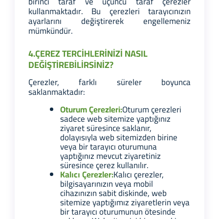
birinci taraf ve üçüncü taraf çerezler
kullanmaktadır. Bu çerezleri tarayıcınızın
ayarlarını değiştirerek engellemeniz
mümkündür.
4.ÇEREZ TERCİHLERİNİZİ NASIL
DEĞİŞTİREBİLİRSİNİZ?
Çerezler, farklı süreler boyunca
saklanmaktadır:
Oturum Çerezleri:
Oturum çerezleri
sadece web sitemize yaptığınız
ziyaret süresince saklanır,
dolayısıyla web sitemizden birine
veya bir tarayıcı oturumuna
yaptığınız mevcut ziyaretiniz
süresince çerez kullanılır.
Kalıcı Çerezler:
Kalıcı çerezler,
bilgisayarınızın veya mobil
cihazınızın sabit diskinde, web
sitemize yaptığımız ziyaretlerin veya
bir tarayıcı oturumunun ötesinde