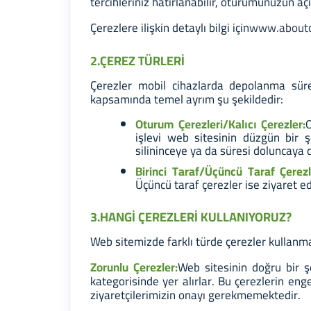
tercihleriniz hatırlanabilir, oturumunuzun açık
Çerezlere ilişkin detaylı bilgi için
www.aboutc
2.ÇEREZ TÜRLERİ
Çerezler mobil cihazlarda depolanma süreler
kapsamında temel ayrım şu şekildedir:
Oturum Çerezleri/Kalıcı Çerezler:
O
işlevi web sitesinin düzgün bir ş
silininceye ya da süresi doluncay
Birinci Taraf/Üçüncü Taraf Çerezl
Üçüncü taraf çerezler ise ziyaret ed
3.HANGİ ÇEREZLERİ KULLANIYORUZ?
Web sitemizde farklı türde çerezler kullanm
Zorunlu Çerezler:
Web sitesinin doğru bir ş
kategorisinde yer alırlar. Bu çerezlerin eng
ziyaretçilerimizin onayı gerekmemektedir.