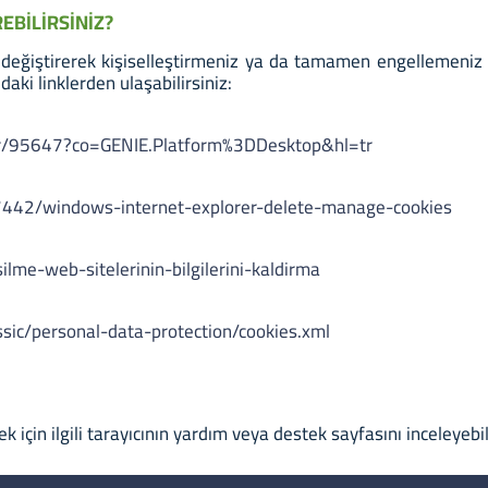
REBİLİRSİNİZ?
nı değiştirerek kişiselleştirmeniz ya da tamamen engellemeniz
daki linklerden ulaşabilirsiniz:
er/95647?co=GENIE.Platform%3DDesktop&hl=tr
/17442/windows-internet-explorer-delete-manage-cookies
silme-web-sitelerinin-bilgilerini-kaldirma
ssic/personal-data-protection/cookies.xml
k için ilgili tarayıcının yardım veya destek sayfasını inceleyebil