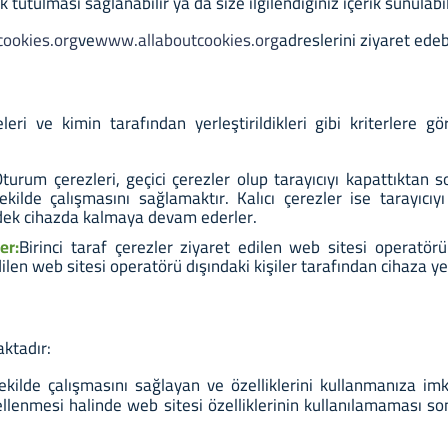
 tutulması sağlanabilir ya da size ilgilendiğiniz içerik sunulabil
ookies.org
ve
www.allaboutcookies.org
adreslerini ziyaret edeb
i ve kimin tarafından yerleştirildikleri gibi kriterlere gör
turum çerezleri, geçici çerezler olup tarayıcıyı kapattıktan s
ekilde çalışmasını sağlamaktır. Kalıcı çerezler ise tarayıcıy
a dek cihazda kalmaya devam ederler.
er:
Birinci taraf çerezler ziyaret edilen web sitesi operatörü 
ilen web sitesi operatörü dışındaki kişiler tarafından cihaza yer
aktadır:
ekilde çalışmasını sağlayan ve özelliklerini kullanmanıza im
ellenmesi halinde web sitesi özelliklerinin kullanılamaması so