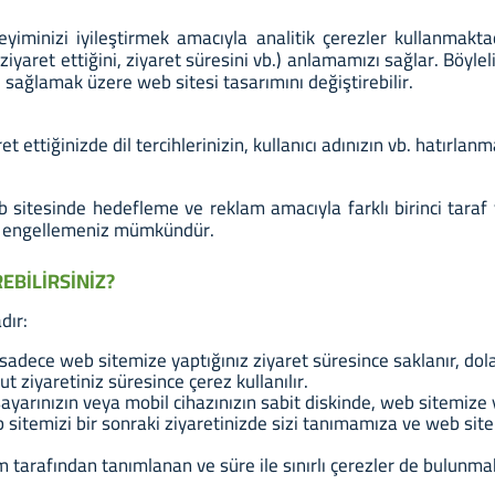
yiminizi iyileştirmek amacıyla analitik çerezler kullanmaktadı
 ziyaret ettiğini, ziyaret süresini vb.) anlamamızı sağlar. Böyleli
si sağlamak üzere web sitesi tasarımını değiştirebilir.
et ettiğinizde dil tercihlerinizin, kullanıcı adınızın vb. hatırla
b sitesinde hedefleme ve reklam amacıyla farklı birinci taraf
erek engellemeniz mümkündür.
REBİLİRSİNİZ?
dır:
sadece web sitemize yaptığınız ziyaret süresince saklanır, dol
 ziyaretiniz süresince çerez kullanılır.
isayarınızın veya mobil cihazınızın sabit diskinde, web sitemize 
sitemizi bir sonraki ziyaretinizde sizi tanımamıza ve web site
m tarafından tanımlanan ve süre ile sınırlı çerezler de bulunma