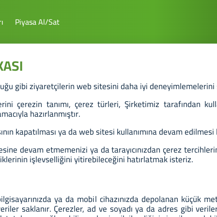
ı
Piyasa Al/Sat
KASI
uğu gibi ziyaretçilerin web sitesini daha iyi deneyimlemeleri
rini çerezin tanımı, çerez türleri, Şirketimiz tarafından kul
amacıyla hazırlanmıştır.
ının kapatılması ya da web sitesi kullanımına devam edilmesi ha
sine devam etmemenizi ya da tarayıcınızdan çerez tercihleriniz
erinin işlevselliğini yitirebileceğini hatırlatmak isteriz.
 bilgisayarınızda ya da mobil cihazınızda depolanan küçük met
 veriler saklanır. Çerezler, ad ve soyadı ya da adres gibi veri