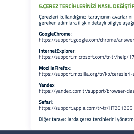
5.ÇEREZ TERCİHLERİNİZİ NASIL DEĞİŞTİ
Çerezleri kullandığınız tarayıcının ayarları
gereken adımlara ilişkin detaylı bilgiye aşağı
Google
Chrome
:
https://support.google.com/chrome/answ
Internet
Explorer
:
https://support.microsoft.com/tr-tr/help
Mozilla
Firefox
:
https://support.mozilla.org/tr/kb/cerezleri-
Yandex
:
https://yandex.com.tr/support/browser-cla
Safari
:
https://support.apple.com/tr-tr/HT201265
Diğer tarayıcılarda çerez tercihlerini yönetme