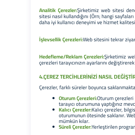
Analitik Çerezler:
Şirketimiz web sitesi dene
sitesi nasıl kullandığını (Örn; hangi sayfaları
daha iyi kullanıcı deneyimi ve hizmet kalite
İşlevsellik Çerezleri:
Web sitesini tekrar ziyar
Hedefleme/Reklam Çerezleri:
Şirketimiz we
çerezleri tarayıcınızın ayarlarını değiştir
4.ÇEREZ TERCİHLERİNİZİ NASIL DEĞİŞTİ
Çerezler, farklı süreler boyunca saklanmakta
Oturum Çerezleri:
Oturum çerezleri 
tarayıcı oturumuna yaptığınız mevcut
Kalıcı Çerezler:
Kalıcı çerezler, bilg
oturumunun ötesinde saklanır. Web 
mümkün kılar.
Süreli Çerezler:
Yerleştirilen progra