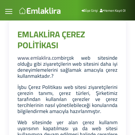
Üye Girişi
Hemen Kayıt Ol
EMLAKLİRA ÇEREZ
POLİTİKASI
www.emlaklira.com
birçok web sitesinde
olduğu gibi ziyaretçilerin web sitesini daha iyi
deneyimlemelerini sağlamak amacıyla çerez
kullanmaktadır.?
İşbu Çerez Politikası web sitesi ziyaretçilerini
çerezin tanımı, çerez türleri, Şirketimiz
tarafından kullanılan çerezler ve çerez
tercihlerinin nasıl yönetilebileceği konularında
bilgilendirmek amacıyla hazırlanmıştır.
Web sitesinde yer alan çerez kullanım
uyarısının kapatılması ya da web sitesi
kullanımına devam edilmesi halinde çerezlere