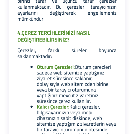
birinci taraf ve üçüncü taraf çerezler
kullanmaktadır. Bu çerezleri tarayıcınızın
ayarlarını değiştirerek engellemeniz
mümkündür.
4.ÇEREZ TERCİHLERİNİZİ NASIL
DEĞİŞTİREBİLİRSİNİZ?
Çerezler, farklı süreler boyunca
saklanmaktadır:
Oturum Çerezleri:
Oturum çerezleri
sadece web sitemize yaptığınız
ziyaret süresince saklanır,
dolayısıyla web sitemizden birine
veya bir tarayıcı oturumuna
yaptığınız mevcut ziyaretiniz
süresince çerez kullanılır.
Kalıcı Çerezler:
Kalıcı çerezler,
bilgisayarınızın veya mobil
cihazınızın sabit diskinde, web
sitemize yaptığımız ziyaretlerin veya
bir tarayıcı oturumunun ötesinde