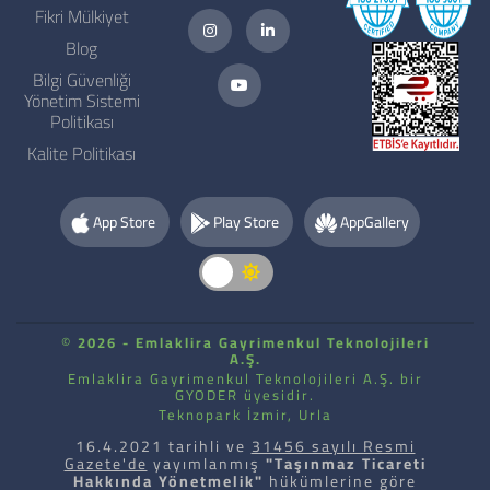
Fikri Mülkiyet
Blog
Bilgi Güvenliği
Yönetim Sistemi
Politikası
Kalite Politikası
App Store
Play Store
AppGallery
©
2026 - Emlaklira Gayrimenkul Teknolojileri
A.Ş.
Emlaklira Gayrimenkul Teknolojileri A.Ş. bir
GYODER üyesidir.
Teknopark İzmir, Urla
16.4.2021 tarihli ve
31456 sayılı Resmi
Gazete'de
yayımlanmış
"Taşınmaz Ticareti
Hakkında Yönetmelik"
hükümlerine göre