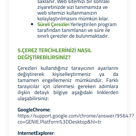
saklanır. Web sitemizi bir sonraki
ziyaretinizde sizi tanımamıza ve
web sitemizi kullanmanızın
kolaylaştırılmasını mümkün kılar.
Süreli Çerezler:
Yerleştirilen program
tarafından tanımlanan ve süre ile
sınırlı çerezler de bulunmaktadır.
5.ÇEREZ TERCİHLERİNİZİ NASIL
DEĞİŞTİREBİLİRSİNİZ?
Çerezleri kullandığınız tarayıcının ayarlarını
değiştirerek kişiselleştirmeniz ya da
tamamen engellemeniz mümkündür. Farklı
tarayıcılar için izlenmesi gereken adımlara
ilişkin detaylı bilgiye aşağıdaki linklerden
ulaşabilirsiniz:
Google
Chrome
:
https://support.google.com/chrome/answer/95647?
co=GENIE.Platform%3DDesktop&hl=tr
Internet
Explorer
: