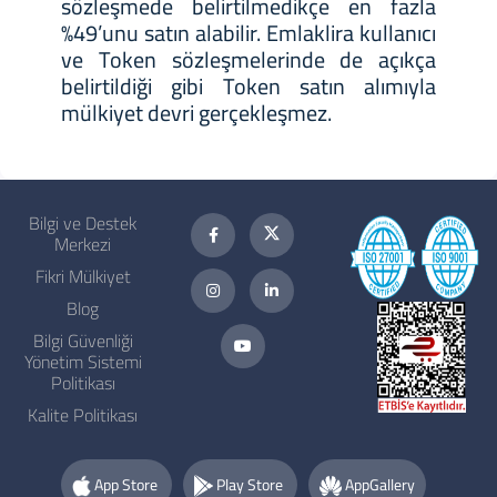
sözleşmede belirtilmedikçe en fazla
%49’unu satın alabilir. Emlaklira kullanıcı
ve Token sözleşmelerinde de açıkça
belirtildiği gibi Token satın alımıyla
mülkiyet devri gerçekleşmez.
Bilgi ve Destek
Merkezi
Fikri Mülkiyet
Blog
Bilgi Güvenliği
Yönetim Sistemi
Politikası
Kalite Politikası
App Store
Play Store
AppGallery