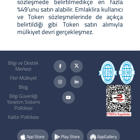
sözleşmede belirtilmedikçe en fazla
%49’unu satın alabilir. Emlaklira kullanıcı
ve Token sözleşmelerinde de açıkça
belirtildiği gibi Token satın alımıyla
mülkiyet devri gerçekleşmez.
Bilgi ve Destek
Merkezi
Fikri Mülkiyet
Blog
Bilgi Güvenliği
Yönetim Sistemi
Politikası
Kalite Politikası
App Store
Play Store
AppGallery