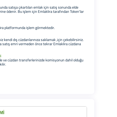
unda satışa çıkartılan emlak için satış sonunda elde
rine ödenir. Bu işlem için Emlaklira tarafından Token'lar
ira platformunda işlem görmektedir.
niz kendi dış cüzdanlarınıza saklamak ,için çekebilirsiniz.
a satış emri vermeden önce tekrar Emlaklira cüzdana
i
de ve cüzdan transferlerinizde komisyonun dahil olduğu
ilir.
Mİ