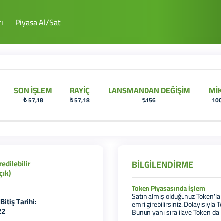
ı
Piyasa Al/Sat
SON İŞLEM
RAYİÇ
LANSMANDAN DEĞİŞİM
Mİ
₺ 57,18
₺ 57,18
%156
10
edilebilir
BİLGİLENDİRME
çık)
Token Piyasasında İşlem
Satın almış olduğunuz Token'lar
itiş Tarihi:
emri girebilirsiniz. Dolayısıyl
22
Bunun yanı sıra ilave Token da s