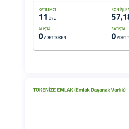
KATILIMCI
SON İŞLE
11
57,1
ÜYE
ALIŞTA
SATIŞTA
0
0
ADET TOKEN
ADET 
TOKENİZE EMLAK (Emlak Dayanak Varlık)