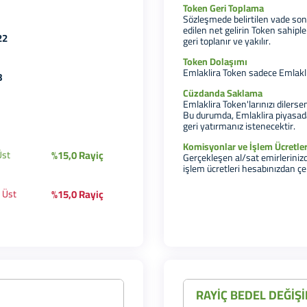
Token Geri Toplama
Sözleşmede belirtilen vade son
edilen net gelirin Token sahiple
22
geri toplanır ve yakılır.
Token Dolaşımı
Emlaklira Token sadece Emlakl
8
Cüzdanda Saklama
Emlaklira Token'larınızı dilerse
Bu durumda, Emlaklira piyasad
geri yatırmanız istenecektir.
Komisyonlar ve İşlem Ücretler
%15,0 Rayiç
Üst
Gerçekleşen al/sat emirleriniz
işlem ücretleri hesabınızdan çek
%15,0 Rayiç
 Üst
RAYİÇ BEDEL DEĞİŞİ