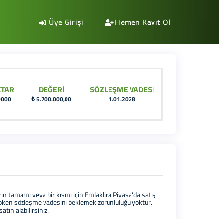
Üye Girişi
Hemen Kayıt Ol
KTAR
DEĞERİ
SÖZLEŞME VADESİ
0000
₺ 5.700.000,00
1.01.2028
ın tamamı veya bir kısmı için Emlaklira Piyasa'da satış
a Token sözleşme vadesini beklemek zorunluluğu yoktur.
atın alabilirsiniz.