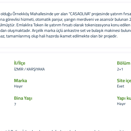
 olduğu Örnekköy Mahallesinde yer alan "CASAOLIVA" projesinde yatırım fırsat
bina görevlisi hizmeti, otomatik panjur, yangın merdiveni ve asansör bulunan 
lmüştür. Emlaklira Token ile yatırım fırsatı olarak tokenizasyona konu edile
nından oluşmaktadır. Arçelik marka üçlü ankastre set ve bulaşık makinesi b
nmaz, tamamlanmış olup hali hazırda ikamet edilmekte olan bir projedir.
İl/İlçe
Bölüm 
İZMİR / KARŞIYAKA
2+1
Marka
Site iç
Hayır
Evet
Bina Yaşı
Yapı k
Hayır
7