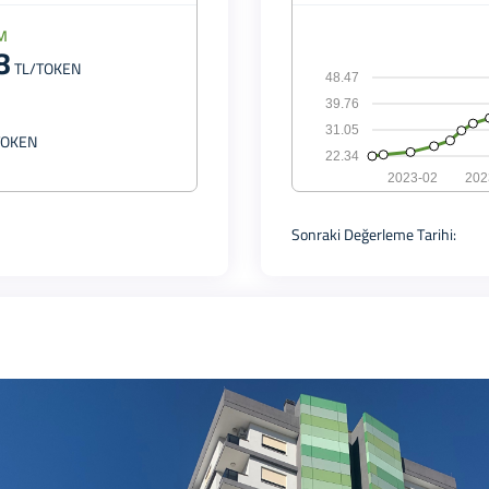
M
8
TL/TOKEN
48.47
39.76
31.05
TOKEN
22.34
2023-02
202
Sonraki Değerleme Tarihi: