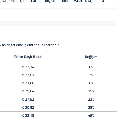
ov.tr
) Online İşlemler alanına doğrulama kodunu yazarak, taşınmaza ait tapu bil
apılan değerleme işlemi sonucu belirlenir.
Token Rayiç Bedel
Değişim
₺ 22,34
0%
₺ 22,81
2%
₺ 23,66
6%
₺ 25,64
15%
₺ 27,52
23%
₺ 30,82
38%
₺ 33,18
49%