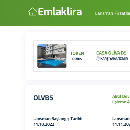
Lansman Fırsatlar
CASA OLİVA B5
TOKEN
KARŞIYAKA/İZMİR
OLVB5
OLVB5
Aktif Devr
(İşleme A
Lansman Başlangıç Tarihi:
Lansman B
11.10.2022
11.11.20