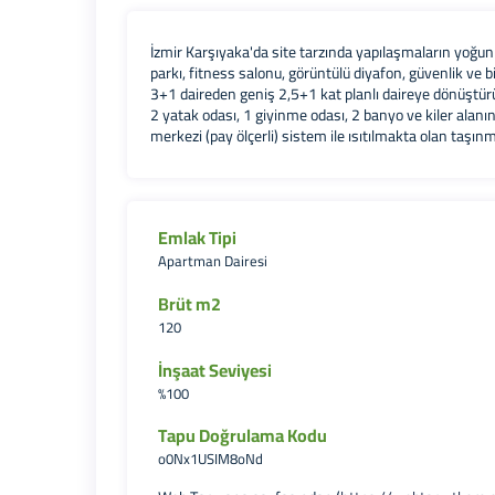
İzmir Karşıyaka'da site tarzında yapılaşmaların yoğun
parkı, fitness salonu, görüntülü diyafon, güvenlik ve 
3+1 daireden geniş 2,5+1 kat planlı daireye dönüştürü
2 yatak odası, 1 giyinme odası, 2 banyo ve kiler ala
merkezi (pay ölçerli) sistem ile ısıtılmakta olan taşı
Emlak Tipi
Apartman Dairesi
Brüt m2
120
İnşaat Seviyesi
%100
Tapu Doğrulama Kodu
o0Nx1USIM8oNd