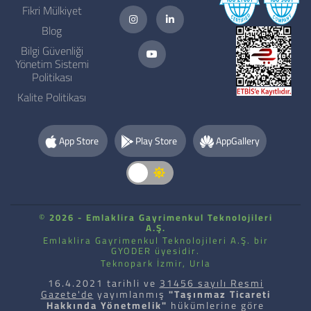
Fikri Mülkiyet
Blog
Bilgi Güvenliği
Yönetim Sistemi
Politikası
Kalite Politikası
App Store
Play Store
AppGallery
©
2026 - Emlaklira Gayrimenkul Teknolojileri
A.Ş.
Emlaklira Gayrimenkul Teknolojileri A.Ş. bir
GYODER üyesidir.
Teknopark İzmir, Urla
16.4.2021 tarihli ve
31456 sayılı Resmi
Gazete'de
yayımlanmış
"Taşınmaz Ticareti
Hakkında Yönetmelik"
hükümlerine göre