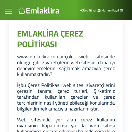
Üye Girişi
Hemen Kayıt Ol
EMLAKLİRA ÇEREZ
POLİTİKASI
www.emlaklira.com
birçok web sitesinde
olduğu gibi ziyaretçilerin web sitesini daha iyi
deneyimlemelerini sağlamak amacıyla çerez
kullanmaktadır.?
İşbu Çerez Politikası web sitesi ziyaretçilerini
çerezin tanımı, çerez türleri, Şirketimiz
tarafından kullanılan çerezler ve çerez
tercihlerinin nasıl yönetilebileceği konularında
bilgilendirmek amacıyla hazırlanmıştır.
Web sitesinde yer alan çerez kullanım
uyarısının kapatılması ya da web sitesi
kullanımına devam edilmesi halinde çerezlere