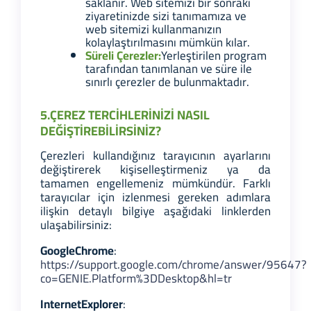
saklanır. Web sitemizi bir sonraki
ziyaretinizde sizi tanımamıza ve
web sitemizi kullanmanızın
kolaylaştırılmasını mümkün kılar.
Süreli Çerezler:
Yerleştirilen program
tarafından tanımlanan ve süre ile
sınırlı çerezler de bulunmaktadır.
5.ÇEREZ TERCİHLERİNİZİ NASIL
DEĞİŞTİREBİLİRSİNİZ?
Çerezleri kullandığınız tarayıcının ayarlarını
değiştirerek kişiselleştirmeniz ya da
tamamen engellemeniz mümkündür. Farklı
tarayıcılar için izlenmesi gereken adımlara
ilişkin detaylı bilgiye aşağıdaki linklerden
ulaşabilirsiniz:
Google
Chrome
:
https://support.google.com/chrome/answer/95647?
co=GENIE.Platform%3DDesktop&hl=tr
Internet
Explorer
: