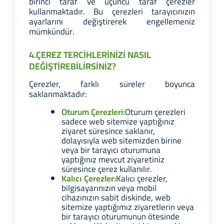
birinci taraf ve üçüncü taraf çerezler
kullanmaktadır. Bu çerezleri tarayıcınızın
ayarlarını değiştirerek engellemeniz
mümkündür.
4.ÇEREZ TERCİHLERİNİZİ NASIL
DEĞİŞTİREBİLİRSİNİZ?
Çerezler, farklı süreler boyunca
saklanmaktadır:
Oturum Çerezleri:
Oturum çerezleri
sadece web sitemize yaptığınız
ziyaret süresince saklanır,
dolayısıyla web sitemizden birine
veya bir tarayıcı oturumuna
yaptığınız mevcut ziyaretiniz
süresince çerez kullanılır.
Kalıcı Çerezler:
Kalıcı çerezler,
bilgisayarınızın veya mobil
cihazınızın sabit diskinde, web
sitemize yaptığımız ziyaretlerin veya
bir tarayıcı oturumunun ötesinde