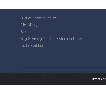
Bilgi ve Destek Merkezi
Fikri Mülkiyet
Blog
Bilgi Güvenliği Yönetim Sistemi Politikası
Kalite Politikası
Hizmetlerim
16.4.2021 tarihli ve
31456 sayılı Resmi 
7518 sayılı Sermaye Piyasası Kanununda D
olarak ku