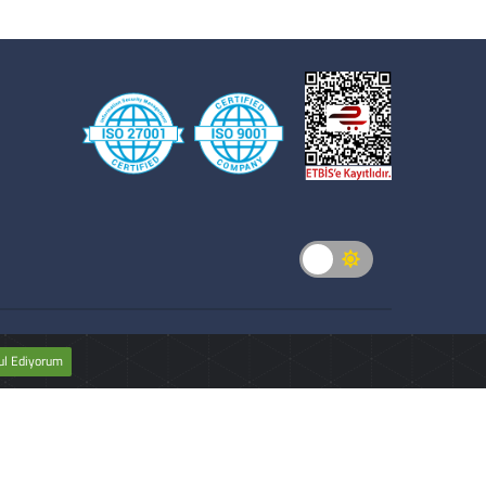
.
ul Ediyorum
tmelik"
hükümlerine göre yetkilendirilmiş
i uyarınca kripto varlık hizmet sağlayıcı
pılmıştır.